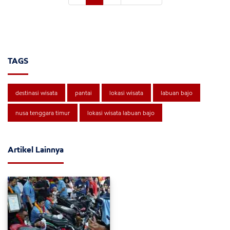
TAGS
destinasi wisata
pantai
lokasi wisata
labuan bajo
nusa tenggara timur
lokasi wisata labuan bajo
Artikel Lainnya