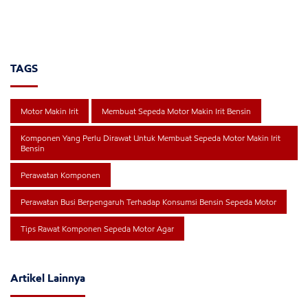
TAGS
Motor Makin Irit
Membuat Sepeda Motor Makin Irit Bensin
Komponen Yang Perlu Dirawat Untuk Membuat Sepeda Motor Makin Irit
Bensin
Perawatan Komponen
Perawatan Busi Berpengaruh Terhadap Konsumsi Bensin Sepeda Motor
Tips Rawat Komponen Sepeda Motor Agar
Artikel Lainnya