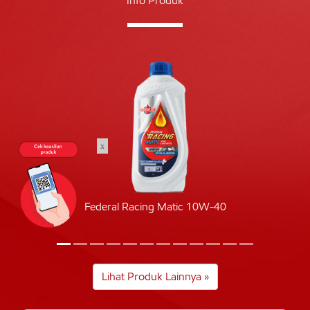
Info Produk
x
Federal Racing Matic 10W-40
Lihat Produk Lainnya »