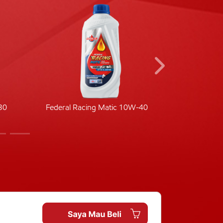
30
Federal Racing Matic 10W-40
Fede