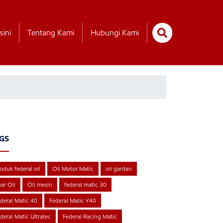
sini
Tentang Kami
Hubungi Kami
GS
oduk federal oil
Oli Motor Matic
oli gardan
ar Oil
Oli mesin
federal matic 30
deral Matic 40
Federal Matic Y40
deral Matic Ultratec
Federal Racing Matic