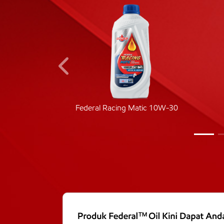
ic 40
Federal Racing Matic 10W-30