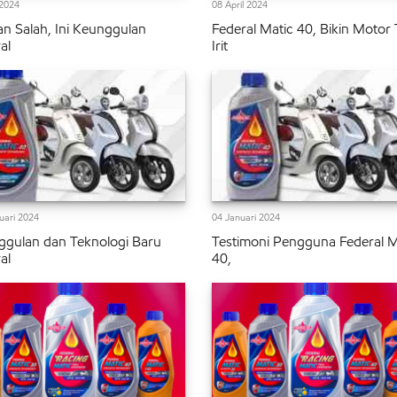
2024
08 April 2024
n Salah, Ini Keunggulan
Federal Matic 40, Bikin Motor
al
Irit
uari 2024
04 Januari 2024
gulan dan Teknologi Baru
Testimoni Pengguna Federal M
al
40,