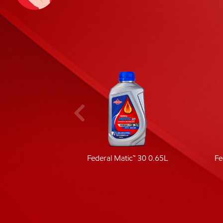
ic 40
Federal Matic™ 30 0.65L
Fe