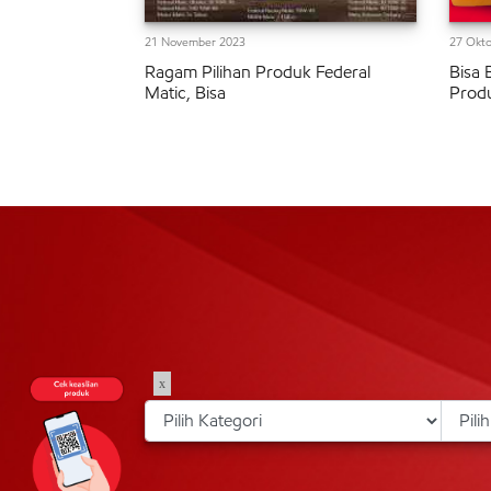
21 November 2023
27 Okto
Ragam Pilihan Produk Federal
Bisa 
Matic, Bisa
Prod
x