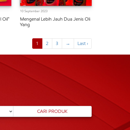
10 September 2023
 Oil™
Mengenal Lebih Jauh Dua Jenis Oli
Yang
1
2
3
→
Last ›