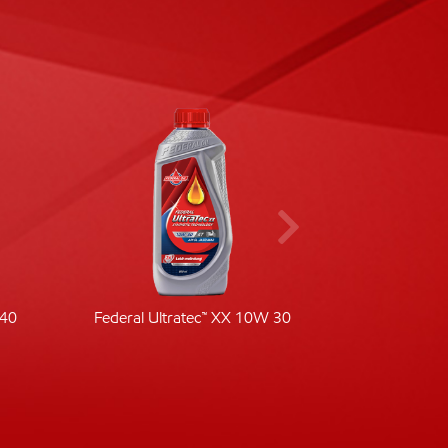
-40
Federal Ultratec™ XX 10W 30
Fede