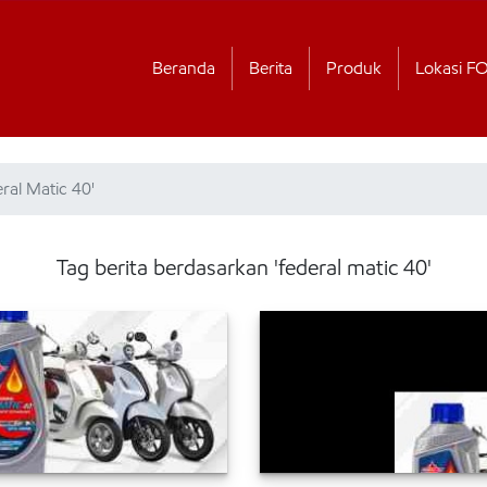
Beranda
Berita
Produk
Lokasi F
ral Matic 40'
Tag berita berdasarkan 'federal matic 40'