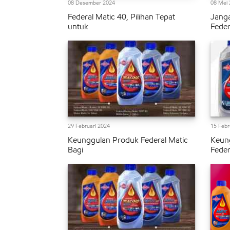
08 Desember 2024
08 Mei 
Federal Matic 40, Pilihan Tepat
Janga
untuk
Feder
29 Februari 2024
15 Febr
Keunggulan Produk Federal Matic
Keung
Bagi
Feder