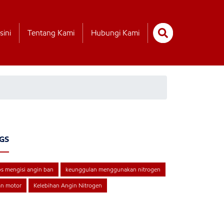
sini
Tentang Kami
Hubungi Kami
GS
ps mengisi angin ban
keunggulan menggunakan nitrogen
an motor
Kelebihan Angin Nitrogen