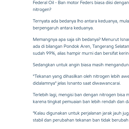
Federal Oil - Ban motor Feders biasa diisi den
nitrogen?
Ternyata ada bedanya lho antara keduanya, mulai
berpengaruh antara keduanya.
Memangnya apa saja sih bedanya? Menurut Isnan
ada di bilangan Pondok Aren, Tangerang Selatan
sudah 99%, alias hampir murni dan bersifat kerin
Sedangkan untuk angin biasa masih mengandung 
"Tekanan yang dihasilkan oleh nitrogen lebih awe
didalamnya" jelas Isnanto saat diwawancarai.
Terlebih lagi, mengisi ban dengan nitrogen bisa
karena tingkat pemuaian ban lebih rendah dan d
"Kalau digunakan untuk perjalanan jarak jauh ju
stabil dan perubahan tekanan ban tidak berubah s