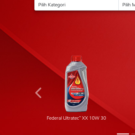
ic 40
Federal Ultratec™ XX 10W 30