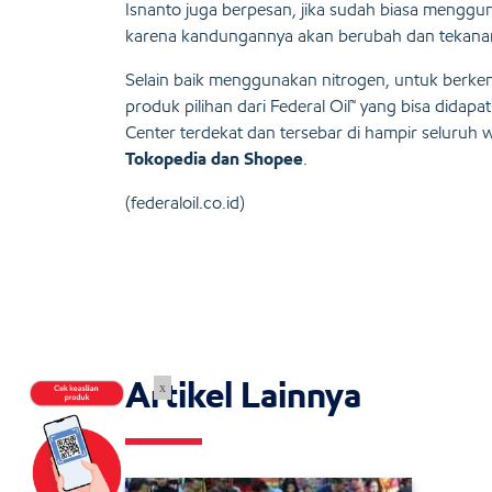
Isnanto juga berpesan, jika sudah biasa mengg
karena kandungannya akan berubah dan tekanan b
Selain baik menggunakan nitrogen, untuk berk
produk pilihan dari Federal Oil™ yang bisa didapat
Center terdekat dan tersebar di hampir seluruh w
Tokopedia dan Shopee
.
(federaloil.co.id)
Artikel Lainnya
x