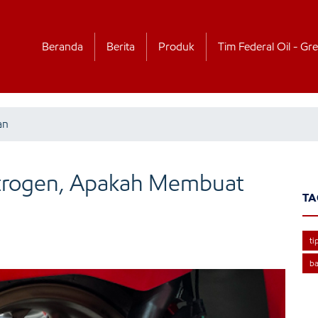
Beranda
Berita
Produk
Tim Federal Oil - Gre
an
trogen, Apakah Membuat
TA
ti
b