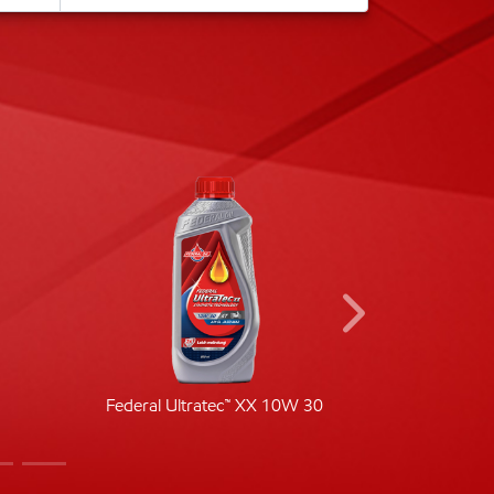
Federal Ultratec™ XX 10W 30
Fede