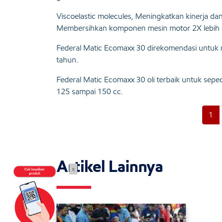
Viscoelastic molecules, Meningkatkan kinerja dan
Membersihkan komponen mesin motor 2X lebih ef
Federal Matic Ecomaxx 30 direkomendasi untuk 
tahun.
Federal Matic Ecomaxx 30 oli terbaik untuk se
125 sampai 150 cc.
1
Artikel Lainnya
x