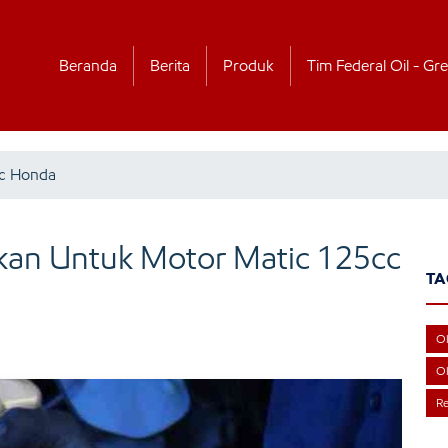
Beranda
Berita
Produk
Tim Federal Oil - Gre
cc Honda
kan Untuk Motor Matic 125cc
TA
Ol
Ol
Re