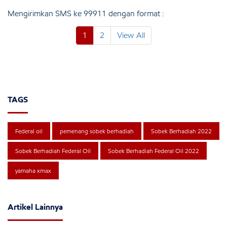
Mengirimkan SMS ke 99911 dengan format :
1
2
View All
TAGS
Federal oil
pemenang sobek berhadiah
Sobek Berhadiah 2022
Sobek Berhadiah Federal Oil
Sobek Berhadiah Federal Oil 2022
yamaha xmax
Artikel Lainnya