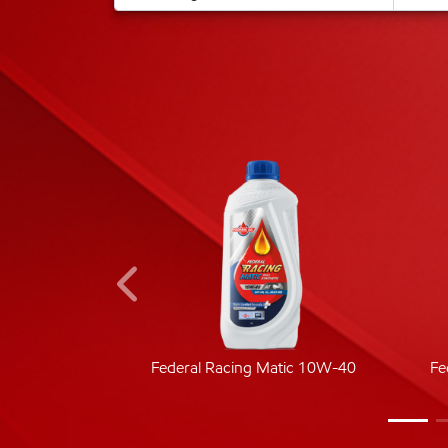
ic 40
Federal Racing Matic 10W-40
Fe