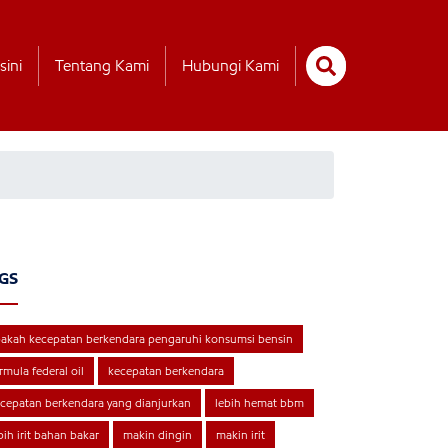
sini
Tentang Kami
Hubungi Kami
GS
akah kecepatan berkendara pengaruhi konsumsi bensin
rmula federal oil
kecepatan berkendara
cepatan berkendara yang dianjurkan
lebih hemat bbm
bih irit bahan bakar
makin dingin
makin irit