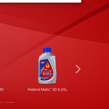
30
Federal Matic™ 30 0.65L
Fede