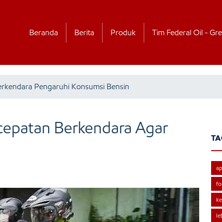
Beranda
Berita
Produk
Tim Federal Oil - Gre
rkendara Pengaruhi Konsumsi Bensin
cepatan Berkendara Agar
TA
ap
fo
ke
le