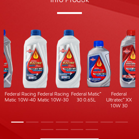
c
Federal Racing
Federal Racing
Federal Matic™
Federal
Matic 10W-40
Matic 10W-30
30 0.65L
Ultratec™ XX
10W 30