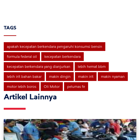
TAGS
apakah kecepatan berkendara pengaruhi konsumsi bensin
formula federal oil
kecepatan berkendara
kecepatan berkendara yang dianjurkan
lebih hemat bbm
lebih irit bahan bakar
makin dingin
makin irit
makin nyaman
motor lebih boros
Oli Motor
pelumas fe
Artikel Lainnya