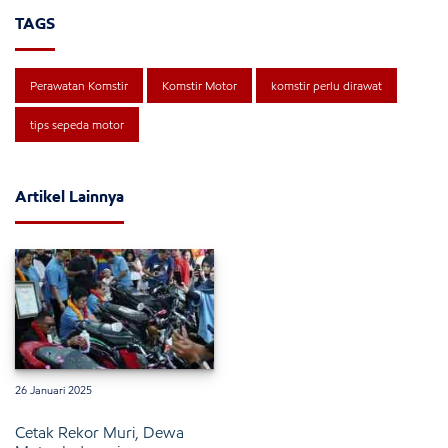
TAGS
Perawatan Komstir
Komstir Motor
komstir perlu dirawat
tips sepeda motor
Artikel Lainnya
26 Januari 2025
Cetak Rekor Muri, Dewa