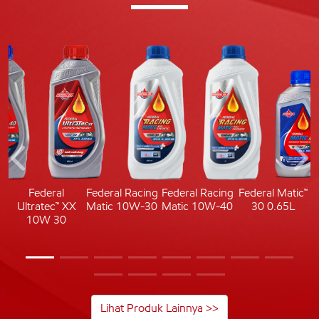
c
Federal
Federal Racing
Federal Racing
Federal Matic™
Ultratec™ XX
Matic 10W-30
Matic 10W-40
30 0.65L
10W 30
Lihat Produk Lainnya >>