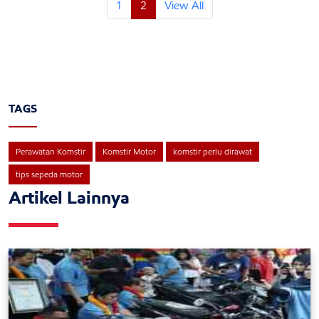
1
2
View All
TAGS
Perawatan Komstir
Komstir Motor
komstir perlu dirawat
tips sepeda motor
Artikel Lainnya