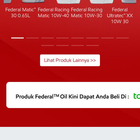
c
Federal Matic™
Federal Racing
Federal Racing
Federal
30 0.65L
Matic 10W-40
Matic 10W-30
Ultratec™ XX
10W 30
Lihat Produk Lainnya >>