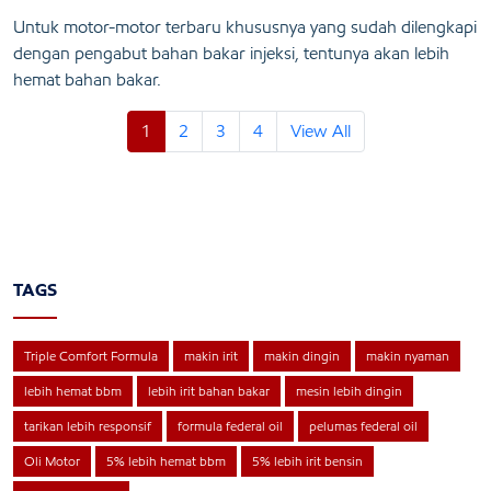
Untuk motor-motor terbaru khususnya yang sudah dilengkapi
dengan pengabut bahan bakar injeksi, tentunya akan lebih
hemat bahan bakar.
1
2
3
4
View All
TAGS
Triple Comfort Formula
makin irit
makin dingin
makin nyaman
lebih hemat bbm
lebih irit bahan bakar
mesin lebih dingin
tarikan lebih responsif
formula federal oil
pelumas federal oil
Oli Motor
5% lebih hemat bbm
5% lebih irit bensin