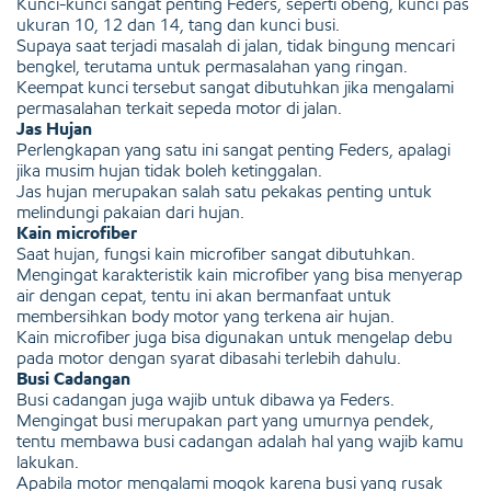
Kunci-kunci sangat penting Feders, seperti obeng, kunci pas
ukuran 10, 12 dan 14, tang dan kunci busi.
Supaya saat terjadi masalah di jalan, tidak bingung mencari
bengkel, terutama untuk permasalahan yang ringan.
Keempat kunci tersebut sangat dibutuhkan jika mengalami
permasalahan terkait sepeda motor di jalan.
Jas Hujan
Perlengkapan yang satu ini sangat penting Feders, apalagi
jika musim hujan tidak boleh ketinggalan.
Jas hujan merupakan salah satu pekakas penting untuk
melindungi pakaian dari hujan.
Kain microfiber
Saat hujan, fungsi kain microfiber sangat dibutuhkan.
Mengingat karakteristik kain microfiber yang bisa menyerap
air dengan cepat, tentu ini akan bermanfaat untuk
membersihkan body motor yang terkena air hujan.
Kain microfiber juga bisa digunakan untuk mengelap debu
pada motor dengan syarat dibasahi terlebih dahulu.
Busi Cadangan
Busi cadangan juga wajib untuk dibawa ya Feders.
Mengingat busi merupakan part yang umurnya pendek,
tentu membawa busi cadangan adalah hal yang wajib kamu
lakukan.
Apabila motor mengalami mogok karena busi yang rusak