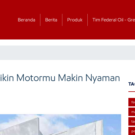
Beranda
Berita
Produk
Tim Federal Oil - Gre
 Bikin Motormu Makin Nyaman
TA
fe
m
ta
pe