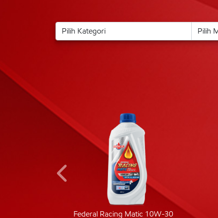
ic 40
Federal Racing Matic 10W-30