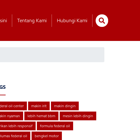
sini
Tentang Kami
Hubungi Kami
GS
deral oil center
makin irit
makin dingin
akin nyaman
lebih hemat bbm
mesin lebih dingin
rikan lebih responsif
formula federal oil
lumas federal oil
bengkel motor