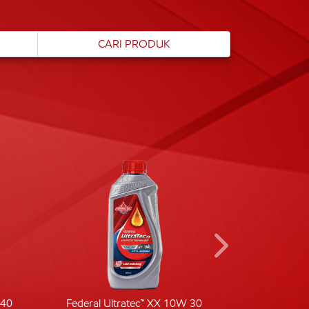
-40
Federal Ultratec™ XX 10W 30
Fede