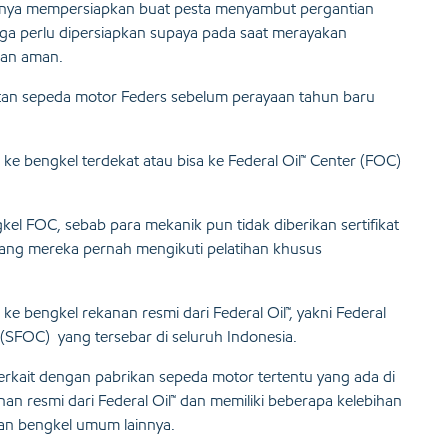
anya mempersiapkan buat pesta menyambut pergantian
uga perlu dipersiapkan supaya pada saat merayakan
dan aman.
tan sepeda motor Feders sebelum perayaan tahun baru
 bengkel terdekat atau bisa ke Federal Oil™ Center (FOC)
el FOC, sebab para mekanik pun tidak diberikan sertifikat
ang mereka pernah mengikuti pelatihan khusus
e bengkel rekanan resmi dari Federal Oil™, yakni Federal
 (SFOC) yang tersebar di seluruh Indonesia.
kait dengan pabrikan sepeda motor tertentu yang ada di
 resmi dari Federal Oil™ dan memiliki beberapa kelebihan
an bengkel umum lainnya.