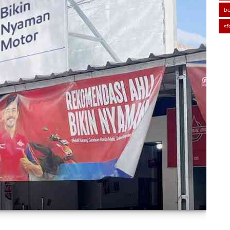
be
sf