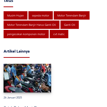
TAGS
Musim Hujan
sepeda motor
Motor Terendam Banjir
Motor Terendam Banjir Harus Ganti Oli
Ganti Oli
pengecekan komponen motor
cvt matic
Artikel Lainnya
26 Januari 2025