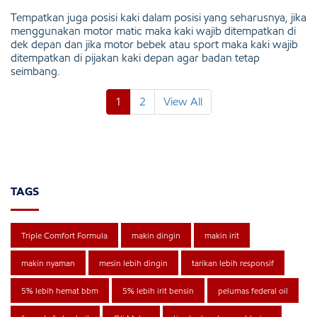
Tempatkan juga posisi kaki dalam posisi yang seharusnya, jika
menggunakan motor matic maka kaki wajib ditempatkan di
dek depan dan jika motor bebek atau sport maka kaki wajib
ditempatkan di pijakan kaki depan agar badan tetap
seimbang.
1
2
View All
TAGS
Triple Comfort Formula
makin dingin
makin irit
makin nyaman
mesin lebih dingin
tarikan lebih responsif
5% lebih hemat bbm
5% lebih irit bensin
pelumas federal oil