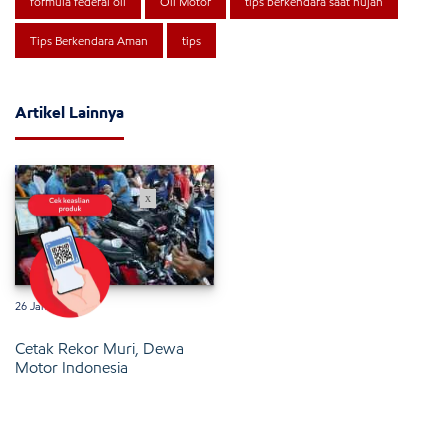
formula federal oil
Oli Motor
tips berkendara saat hujan
Tips Berkendara Aman
tips
Artikel Lainnya
x
26 Januari 2025
Cetak Rekor Muri, Dewa
Motor Indonesia