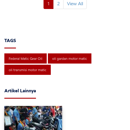
1
2
View All
TAGS
Federal Matic Gear Oil
oli gardan motor matic
oli transmisi motor matic
Artikel Lainnya