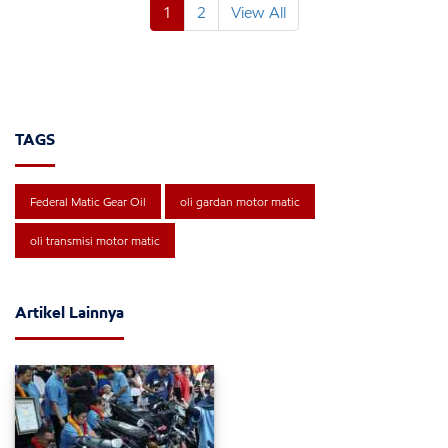
1
2
View All
TAGS
Federal Matic Gear Oil
oli gardan motor matic
oli transmisi motor matic
Artikel Lainnya