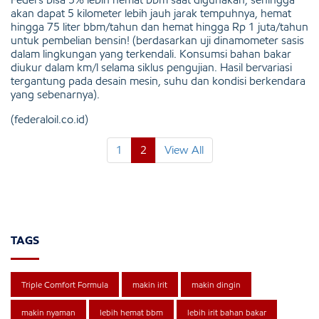
akan dapat 5 kilometer lebih jauh jarak tempuhnya, hemat
hingga 75 liter bbm/tahun dan hemat hingga Rp 1 juta/tahun
untuk pembelian bensin! (berdasarkan uji dinamometer sasis
dalam lingkungan yang terkendali. Konsumsi bahan bakar
diukur dalam km/l selama siklus pengujian. Hasil bervariasi
tergantung pada desain mesin, suhu dan kondisi berkendara
yang sebenarnya).
(federaloil.co.id)
1
2
View All
TAGS
Triple Comfort Formula
makin irit
makin dingin
makin nyaman
lebih hemat bbm
lebih irit bahan bakar