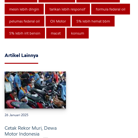
mesin lebih dingin
tarikan lebih responsif
formula federal oil
pelumas federal oil
Oli Motor
5% lebih hemat bbm
5% lebih irit bensin
macet
konsum
Artikel Lainnya
26 Januari 2025
Cetak Rekor Muri, Dewa
Motor Indonesia