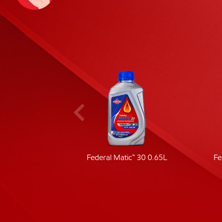
ic 40
Federal Matic™ 30 0.65L
Fe