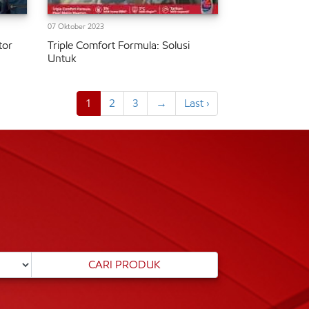
07 Oktober 2023
tor
Triple Comfort Formula: Solusi
Untuk
1
2
3
→
Last ›