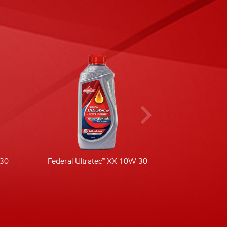
-30
Federal Ultratec™ XX 10W 30
Fede