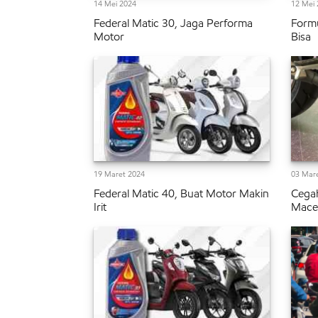
14 Mei 2024
12 Mei 
Federal Matic 30, Jaga Performa
Formu
Motor
Bisa
19 Maret 2024
03 Mar
Federal Matic 40, Buat Motor Makin
Cega
Irit
Mace