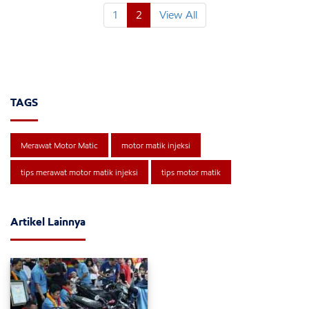
1
2
View All
TAGS
Merawat Motor Matic
motor matik injeksi
tips merawat motor matik injeksi
tips motor matik
Artikel Lainnya