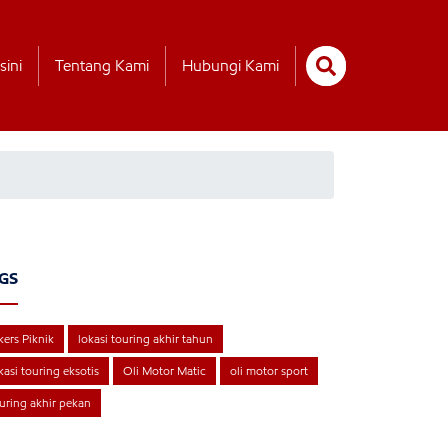
sini
Tentang Kami
Hubungi Kami
GS
kers Piknik
lokasi touring akhir tahun
kasi touring eksotis
Oli Motor Matic
oli motor sport
uring akhir pekan