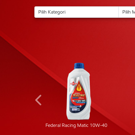
ic 40
Federal Racing Matic 10W-40