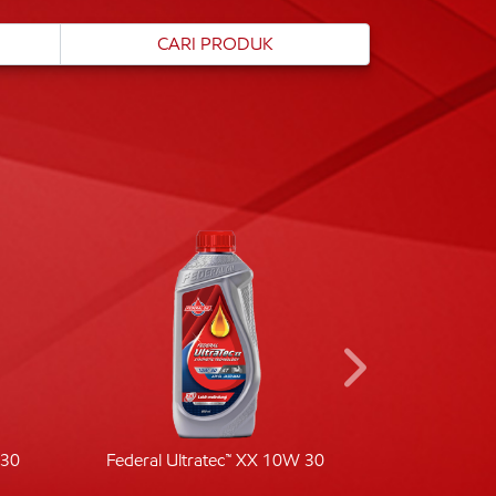
-30
Federal Ultratec™ XX 10W 30
Fede