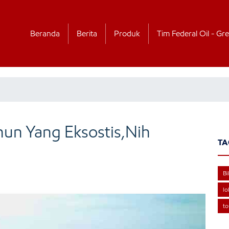
Beranda
Berita
Produk
Tim Federal Oil - Gre
hun Yang Eksostis,Nih
TA
Bi
lo
to