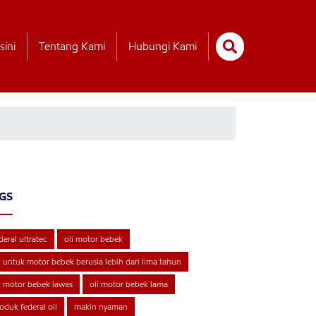
sini
Tentang Kami
Hubungi Kami
GS
deral ultratec
oli motor bebek
i untuk motor bebek berusia lebih dari lima tahun
i motor bebek lawas
oli motor bebek lama
oduk federal oil
makin nyaman