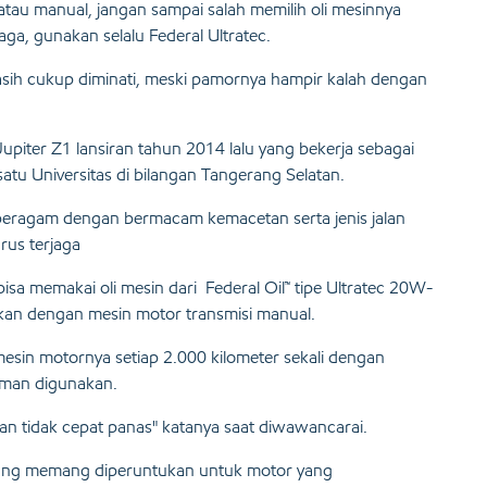
tau manual, jangan sampai salah memilih oli mesinnya
jaga, gunakan selalu Federal Ultratec.
asih cukup diminati, meski pamornya hampir kalah dengan
piter Z1 lansiran tahun 2014 lalu yang bekerja sebagai
satu Universitas di bilangan Tangerang Selatan.
 beragam dengan bermacam kemacetan serta jenis jalan
arus terjaga
sa memakai oli mesin dari Federal Oil™ tipe Ultratec 20W-
ikan dengan mesin motor transmisi manual.
mesin motornya setiap 2.000 kilometer sekali dengan
aman digunakan.
 dan tidak cepat panas" katanya saat diwawancarai.
, yang memang diperuntukan untuk motor yang