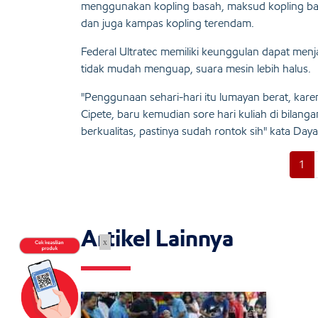
menggunakan kopling basah, maksud kopling ba
dan juga kampas kopling terendam.
Federal Ultratec memiliki keunggulan dapat menjag
tidak mudah menguap, suara mesin lebih halus.
"Penggunaan sehari-hari itu lumayan berat, kare
Cipete, baru kemudian sore hari kuliah di bilang
berkualitas, pastinya sudah rontok sih" kata Day
1
Artikel Lainnya
x