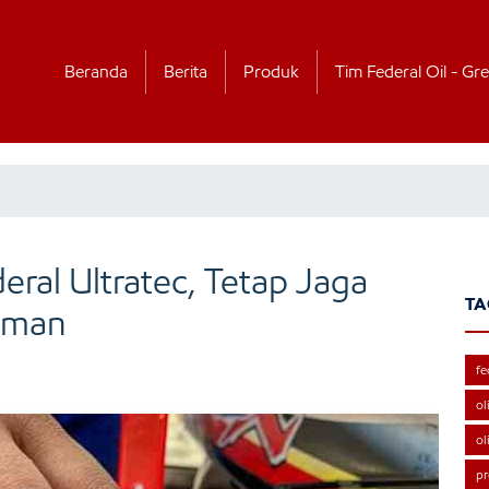
Beranda
Berita
Produk
Tim Federal Oil - Gre
ral Ultratec, Tetap Jaga
TA
aman
fe
ol
ol
pr