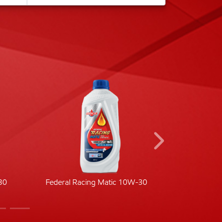
30
Federal Racing Matic 10W-30
Fede