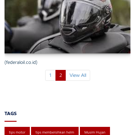
(federaloil.co.id)
1
2
View All
TAGS
tips motor
tips membersihkan helm
Musim Hujan