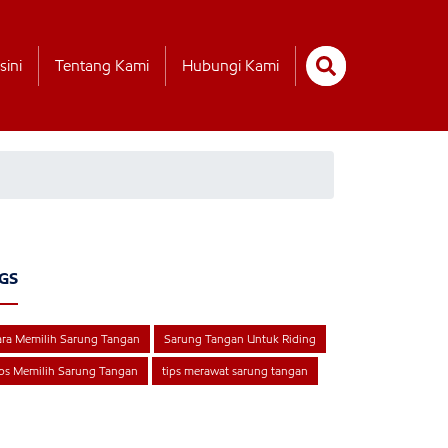
sini
Tentang Kami
Hubungi Kami
GS
ra Memilih Sarung Tangan
Sarung Tangan Untuk Riding
ps Memilih Sarung Tangan
tips merawat sarung tangan