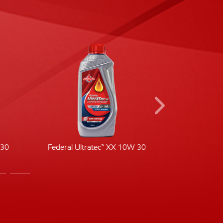
-30
Federal Ultratec™ XX 10W 30
Fede