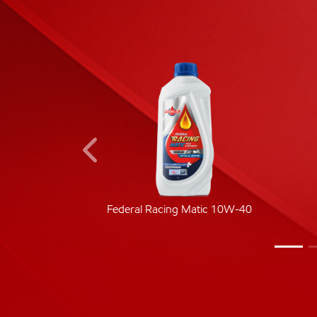
ic 40
Federal Racing Matic 10W-40