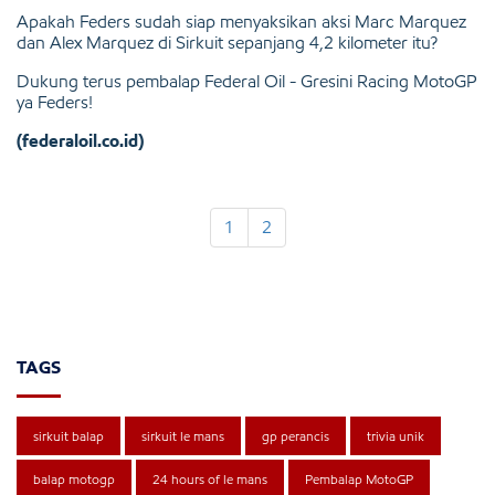
Apakah Feders sudah siap menyaksikan aksi Marc Marquez
dan Alex Marquez di Sirkuit sepanjang 4,2 kilometer itu?
Dukung terus pembalap Federal Oil - Gresini Racing MotoGP
ya Feders!
(federaloil.co.id)
1
2
TAGS
sirkuit balap
sirkuit le mans
gp perancis
trivia unik
balap motogp
24 hours of le mans
Pembalap MotoGP