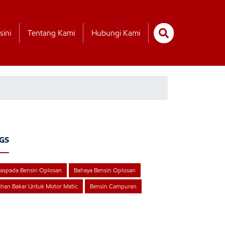
sini
Tentang Kami
Hubungi Kami
GS
aspada Bensin Oplosan
Bahaya Bensin Oplosan
han Bakar Untuk Motor Matic
Bensin Campuran