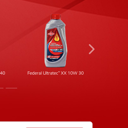
-40
Federal Ultratec™ XX 10W 30
Fede