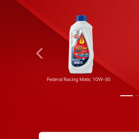
ic 40
Federal Racing Matic 10W-30