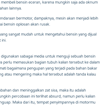
 membeli bensin eceran, karena mungkin saja ada oknum
ahan lainnya.
endaraan bermotor, dampaknya, mesin akan menjadi lebih
i bensin oplosan akan rusak.
a yang sangat mudah untuk mengetahui bensin yang dijual
ini.
isa digunakan sabagai media untuk menguji sebuah bensin
nya perlu memasukan bagian tubuh kalian tersebut ke dalam
amati bagaimana pengupan yang terjadi pada bahan bakar
lang atau mengering maka hal tersebut adalah tanda kalau
rubahan dan meninggalkan zat sisa, maka itu adalah
ngkin percobaan ini terlihat absurd, namun perlu kalian
nguap. Maka dari itu, tempat penyimpannya di motormu