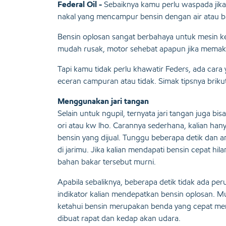
Federal Oil -
Sebaiknya kamu perlu waspada jika
nakal yang mencampur bensin dengan air atau b
Bensin oplosan sangat berbahaya untuk mesin k
mudah rusak, motor sehebat apapun jika memaka
Tapi kamu tidak perlu khawatir Feders, ada car
eceran campuran atau tidak. Simak tipsnya brikut 
Menggunakan jari tangan
Selain untuk ngupil, ternyata jari tangan juga b
ori atau kw lho. Carannya sederhana, kalian ha
bensin yang dijual. Tunggu beberapa detik dan 
di jarimu. Jika kalian mendapati bensin cepat hi
bahan bakar tersebut murni.
Apabila sebaliknya, beberapa detik tidak ada pe
indikator kalian mendepatkan bensin oplosan. Mu
ketahui bensin merupakan benda yang cepat me
dibuat rapat dan kedap akan udara.