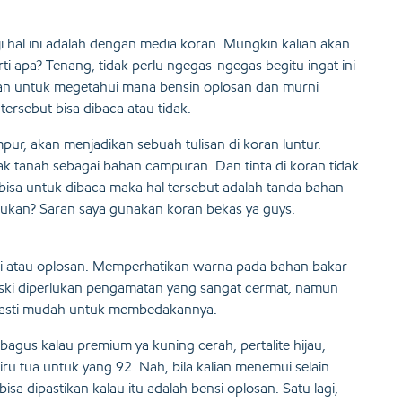
i hal ini adalah dengan media koran. Mungkin kalian akan
i apa? Tenang, tidak perlu ngegas-ngegas begitu ingat ini
an untuk megetahui mana bensin oplosan dan murni
tersebut bisa dibaca atau tidak.
pur, akan menjadikan sebuah tulisan di koran luntur.
 tanah sebagai bahan campuran. Dan tinta di koran tidak
isa untuk dibaca maka hal tersebut adalah tanda bahan
ukan? Saran saya gunakan koran bekas ya guys.
i atau oplosan. Memperhatikan warna pada bahan bakar
 Meski diperlukan pengamatan yang sangat cermat, namun
, pasti mudah untuk membedakannya.
agus kalau premium ya kuning cerah, pertalite hijau,
u tua untuk yang 92. Nah, bila kalian menemui selain
isa dipastikan kalau itu adalah bensi oplosan. Satu lagi,