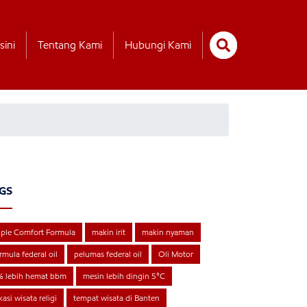
sini
Tentang Kami
Hubungi Kami
GS
iple Comfort Formula
makin irit
makin nyaman
rmula federal oil
pelumas federal oil
Oli Motor
% lebih hemat bbm
mesin lebih dingin 5°C
kasi wisata religi
tempat wisata di Banten