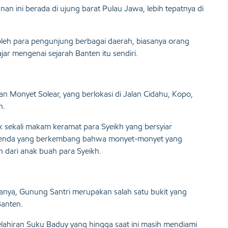
an ini berada di ujung barat Pulau Jawa, lebih tepatnya di
i oleh para pengunjung berbagai daerah, biasanya orang
ajar mengenai sejarah Banten itu sendiri.
n Monyet Solear, yang berlokasi di Jalan Cidahu, Kopo,
n.
k sekali makam keramat para Syeikh yang bersyiar
 legenda yang berkembang bahwa monyet-monyet yang
n dari anak buah para Syeikh.
manya, Gunung Santri merupakan salah satu bukit yang
Banten.
elahiran Suku Baduy yang hingga saat ini masih mendiami