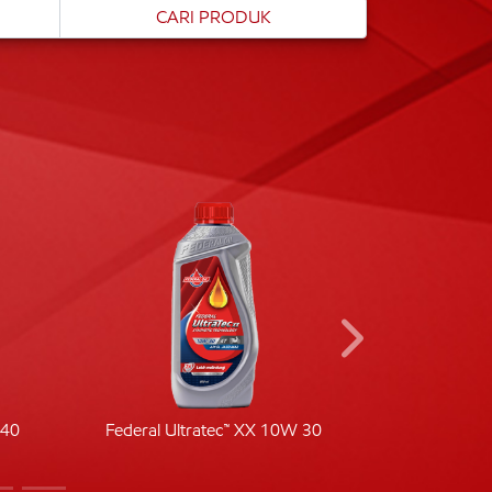
-40
Federal Ultratec™ XX 10W 30
Fede