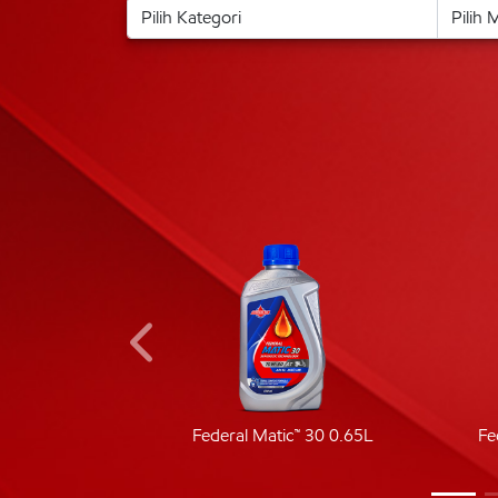
ic 40
Federal Matic™ 30 0.65L
Fe