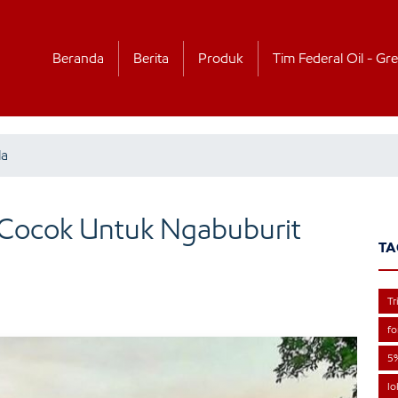
Beranda
Berita
Produk
Tim Federal Oil - Gre
la
, Cocok Untuk Ngabuburit
TA
Tr
fo
5
lo