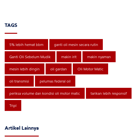
TAGS
5% lebih hemat bbm
ganti oli mesin secara rutin
Ganti Oli Sebelum Mudik
makin irit
makin nyaman
mesin lebih dingin
oli gardan
Oli Motor Matic
oli transmisi
pelumas federal oil
periksa volume dan kondisi oli motor matic
tarikan lebih responsif
Tripl
Artikel Lainnya