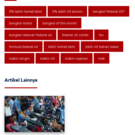
5% lebih hemat bbm
5% lebih irit bensin
bengkel Federal Oil™
bengkel motor
bengkel of the month
bengkel rekanan federal oil
federal oil center
foc
formula federal oil
lebih hemat bbm
lebih irit bahan bakar
makin dingin
makin irit
makin nyaman
mek
Artikel Lainnya