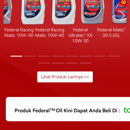
c
Federal Racing
Federal Racing
Federal
Federal Matic™
Matic 10W-30
Matic 10W-40
Ultratec™ XX
30 0.65L
10W 30
Lihat Produk Lainnya >>