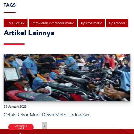
TAGS
CVT Berisik
Perawatan cvt motor matic
tips cvt matic
tips motor
Artikel Lainnya
26 Januari 2025
Cetak Rekor Muri, Dewa Motor Indonesia
x