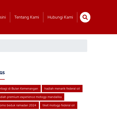
sini
Tentang Kami
Hubungi Kami
GS
rbagi di Bulan Kemenangan
hadiah menarik federal oil
diah premium experience motogp mandalika
romo beduk ramadan 2024
tiket motogp federal oil