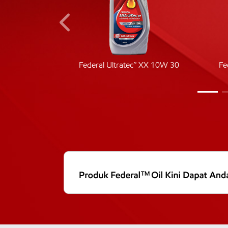
ic 40
Federal Ultratec™ XX 10W 30
Fe