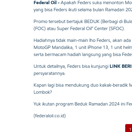
Federal Oil -
Apakah Feders suka menonton Moto
yang bisa Feders ikuti selama bulan Ramadan 202
Promo tersebut bertajuk BEDUK (Berbagi di Bula
(FOC) atau Super Federal Oil™ Center (SFOC).
Hadiahnya tidak main-main lho Feders, akan ada
MotoGP Mandalika, 1 unit iPhone 13, 1 unit helm 
serta bermacam hadiah langsung yang bisa Fede
Untuk detailnya, Feders bisa kunjungi
LINK BERI
persyaratannya.
Kapan lagi bisa mendukung duo kakak-beradik Ma
Lombok?
Yuk ikutan program Beduk Ramadan 2024 ini Fe
(federaloil.co.id)
1