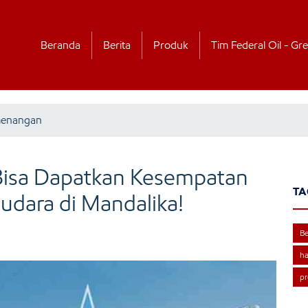
Beranda
Berita
Produk
Tim Federal Oil - Gre
menangan
isa Dapatkan Kesempatan
TA
dara di Mandalika!
Be
ha
p