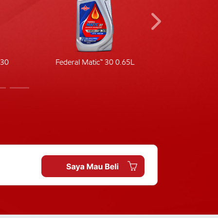
-30
Federal Matic™ 30 0.65L
Fede