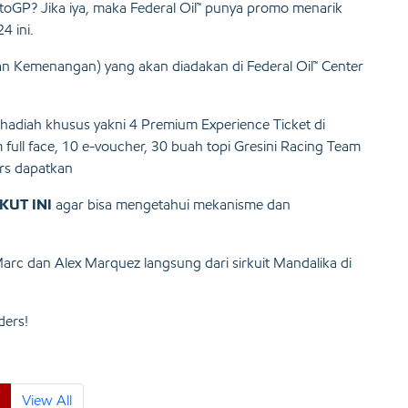
GP? Jika iya, maka Federal Oil™ punya promo menarik
4 ini.
n Kemenangan) yang akan diadakan di Federal Oil™ Center
 hadiah khusus yakni 4 Premium Experience Ticket di
full face, 10 e-voucher, 30 buah topi Gresini Racing Team
rs dapatkan
KUT INI
agar bisa mengetahui mekanisme dan
rc dan Alex Marquez langsung dari sirkuit Mandalika di
ders!
View All