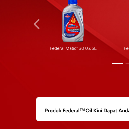
ic 40
Federal Matic™ 30 0.65L
Fe