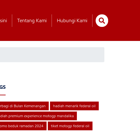
sini
Tentang Kami
Hubungi Kami
GS
rbagi di Bulan Kemenangan
hadiah menarik federal oil
diah premium experience motogp mandalika
romo beduk ramadan 2024
tiket motogp federal oil