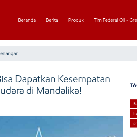
Beranda
Berita
Produk
Tim Federal Oil - Gre
menangan
isa Dapatkan Kesempatan
TA
dara di Mandalika!
Be
ha
p