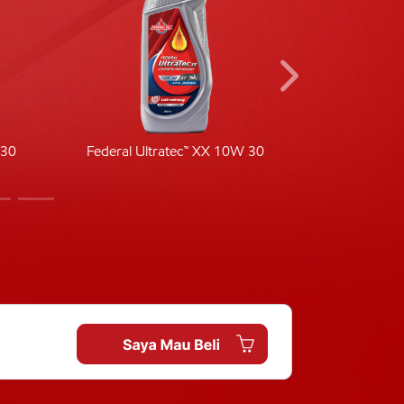
-30
Federal Ultratec™ XX 10W 30
Fede