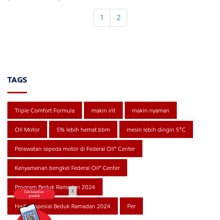
1
2
TAGS
Triple Comfort Formula
makin irit
makin nyaman
Oli Motor
5% lebih hemat bbm
mesin lebih dingin 5°C
Perawatan sepeda motor di Federal Oil™ Center
Kenyamanan bengkel Federal Oil™ Center
Program Beduk Ramadan 2024
x
Hadiah spesial Beduk Ramadan 2024
Per