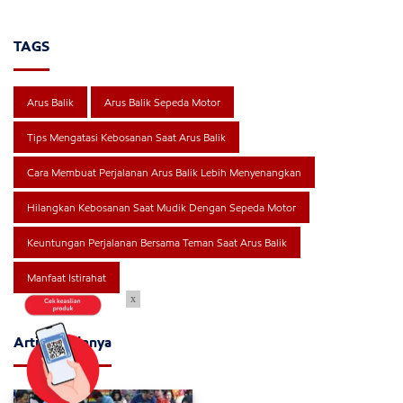
TAGS
Arus Balik
Arus Balik Sepeda Motor
Tips Mengatasi Kebosanan Saat Arus Balik
Cara Membuat Perjalanan Arus Balik Lebih Menyenangkan
Hilangkan Kebosanan Saat Mudik Dengan Sepeda Motor
Keuntungan Perjalanan Bersama Teman Saat Arus Balik
Manfaat Istirahat
x
Artikel Lainnya