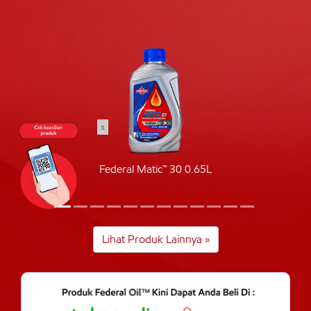
x
Federal Matic™ 30 0.65L
Lihat Produk Lainnya »