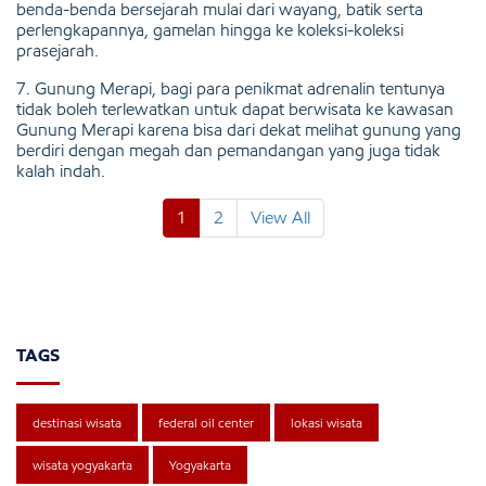
benda-benda bersejarah mulai dari wayang, batik serta
perlengkapannya, gamelan hingga ke koleksi-koleksi
prasejarah.
7. Gunung Merapi, bagi para penikmat adrenalin tentunya
tidak boleh terlewatkan untuk dapat berwisata ke kawasan
Gunung Merapi karena bisa dari dekat melihat gunung yang
berdiri dengan megah dan pemandangan yang juga tidak
kalah indah.
1
2
View All
TAGS
destinasi wisata
federal oil center
lokasi wisata
wisata yogyakarta
Yogyakarta