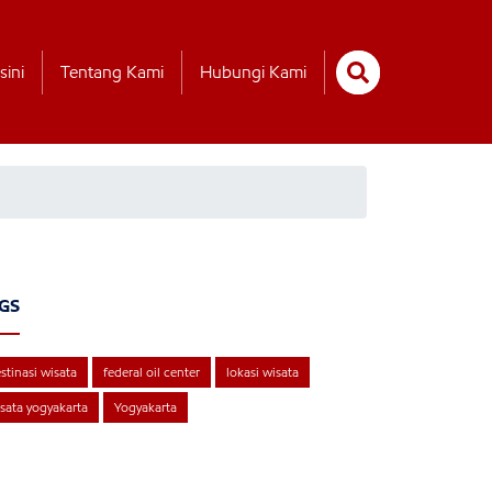
sini
Tentang Kami
Hubungi Kami
GS
stinasi wisata
federal oil center
lokasi wisata
sata yogyakarta
Yogyakarta