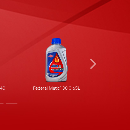
-40
Federal Matic™ 30 0.65L
Fede