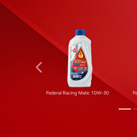
ic 40
Federal Racing Matic 10W-30
F