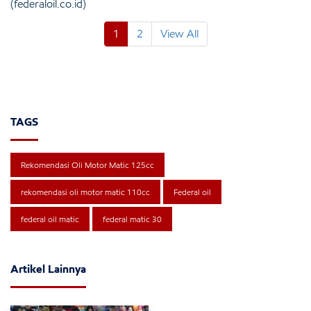
(federaloil.co.id)
1
2
View All
TAGS
Rekomendasi Oli Motor Matic 125cc
rekomendasi oli motor matic 110cc
Federal oil
federal oil matic
federal matic 30
Artikel Lainnya