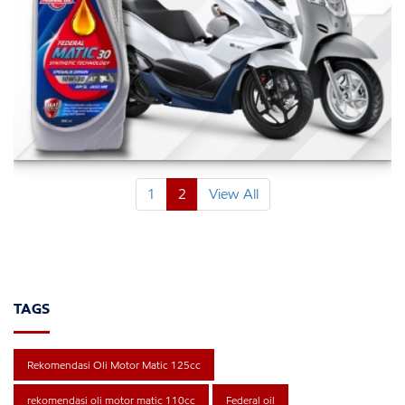
1
2
View All
TAGS
Rekomendasi Oli Motor Matic 125cc
rekomendasi oli motor matic 110cc
Federal oil