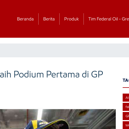
Beranda
Berita
Produk
Tim Federal Oil - Gre
Raih Podium Pertama di GP
TA
Al
fa
GP
M