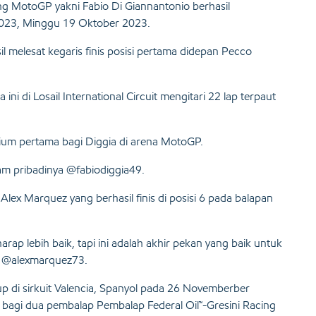
ng MotoGP yakni Fabio Di Giannantonio berhasil
023, Minggu 19 Oktober 2023.
il melesat kegaris finis posisi pertama didepan Pecco
ni di Losail International Circuit mengitari 22 lap terpaut
dium pertama bagi Diggia di arena MotoGP.
am pribadinya @
fabiodiggia49
.
lex Marquez yang berhasil finis di posisi 6 pada balapan
rap lebih baik, tapi ini adalah akhir pekan yang baik untuk
a
@alexmarquez73
.
up di sirkuit Valencia, Spanyol pada 26 Novemberber
agi dua pembalap Pembalap Federal Oil™-Gresini Racing