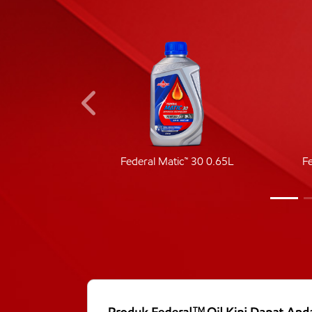
ic 40
Federal Matic™ 30 0.65L
F