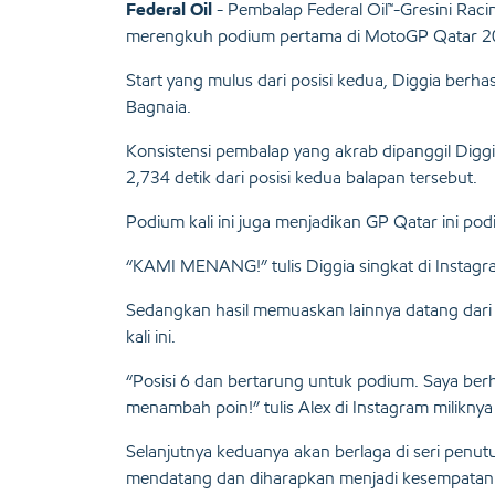
Federal Oil
- Pembalap Federal Oil™-Gresini Raci
merengkuh podium pertama di MotoGP Qatar 2
Start yang mulus dari posisi kedua, Diggia berhas
Bagnaia.
Konsistensi pembalap yang akrab dipanggil Diggia i
2,734 detik dari posisi kedua balapan tersebut.
Podium kali ini juga menjadikan GP Qatar ini po
“KAMI MENANG!” tulis Diggia singkat di Instagr
Sedangkan hasil memuaskan lainnya datang dari A
kali ini.
“Posisi 6 dan bertarung untuk podium. Saya berha
menambah poin!” tulis Alex di Instagram milikny
Selanjutnya keduanya akan berlaga di seri penut
mendatang dan diharapkan menjadi kesempatan b