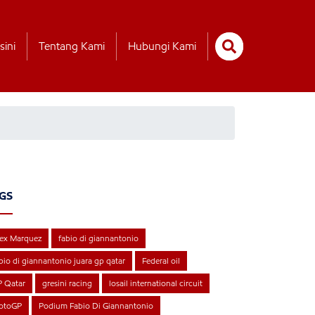
sini
Tentang Kami
Hubungi Kami
GS
ex Marquez
fabio di giannantonio
bio di giannantonio juara gp qatar
Federal oil
 Qatar
gresini racing
losail international circuit
otoGP
Podium Fabio Di Giannantonio