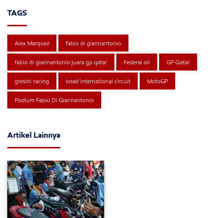
TAGS
Alex Marquez
fabio di giannantonio
fabio di giannantonio juara gp qatar
Federal oil
GP Qatar
gresini racing
losail international circuit
MotoGP
Podium Fabio Di Giannantonio
Artikel Lainnya