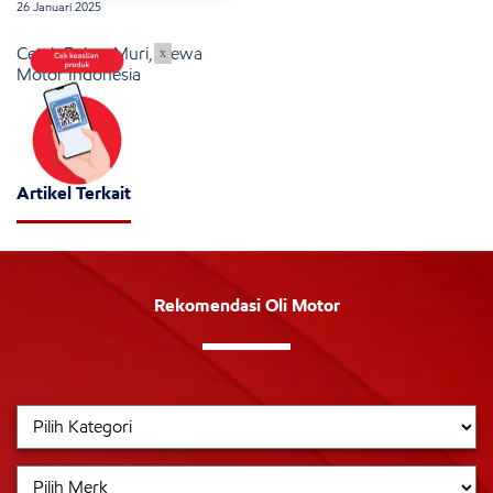
26 Januari 2025
Cetak Rekor Muri, Dewa
x
Motor Indonesia
Artikel Terkait
Rekomendasi Oli Motor