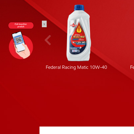
x
ic 40
Federal Racing Matic 10W-40
F