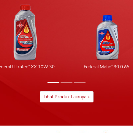
ederal Ultratec™ XX 10W 30
Federal Matic™ 30 0.65L
Lihat Produk Lainnya »