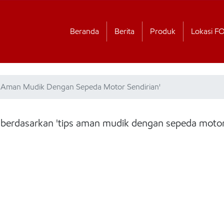
Beranda
Berita
Produk
Lokasi F
ps Aman Mudik Dengan Sepeda Motor Sendirian'
a berdasarkan 'tips aman mudik dengan sepeda motor 