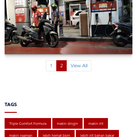
1
2
View All
TAGS
Triple Comfort Formula
makin dingin
makin irit
makin nyaman
lebih hemat bbm
lebih irit bahan bakar