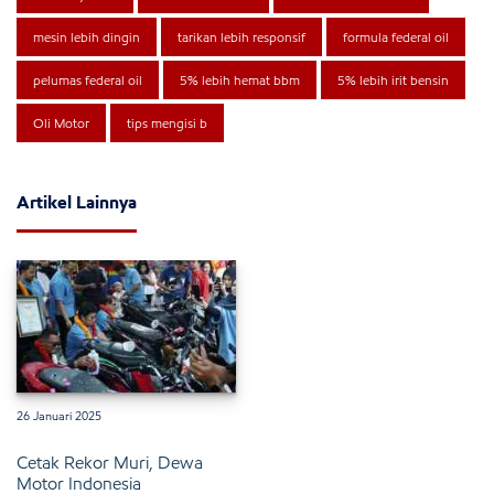
mesin lebih dingin
tarikan lebih responsif
formula federal oil
pelumas federal oil
5% lebih hemat bbm
5% lebih irit bensin
Oli Motor
tips mengisi b
Artikel Lainnya
26 Januari 2025
Cetak Rekor Muri, Dewa
Motor Indonesia