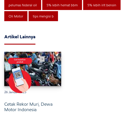
pelumas federal oil
5% lebih hemat bbm
5% lebih irit bensin
Oli Motor
tips mengisi b
Artikel Lainnya
x
26 Januari 2025
Cetak Rekor Muri, Dewa
Motor Indonesia