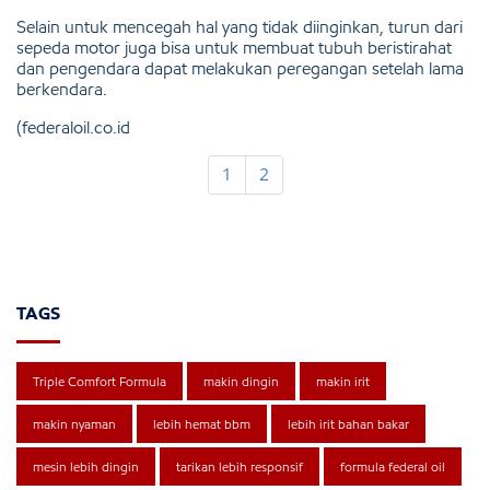
Selain untuk mencegah hal yang tidak diinginkan, turun dari
sepeda motor juga bisa untuk membuat tubuh beristirahat
dan pengendara dapat melakukan peregangan setelah lama
berkendara.
(federaloil.co.id
1
2
TAGS
Triple Comfort Formula
makin dingin
makin irit
makin nyaman
lebih hemat bbm
lebih irit bahan bakar
mesin lebih dingin
tarikan lebih responsif
formula federal oil