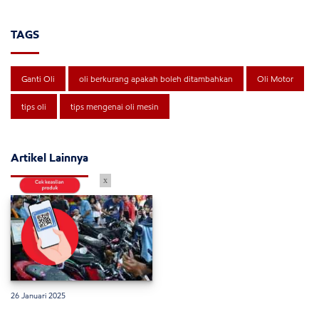
TAGS
Ganti Oli
oli berkurang apakah boleh ditambahkan
Oli Motor
tips oli
tips mengenai oli mesin
Artikel Lainnya
x
26 Januari 2025