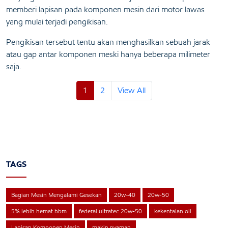
memberi lapisan pada komponen mesin dari motor lawas
yang mulai terjadi pengikisan.
Pengikisan tersebut tentu akan menghasilkan sebuah jarak
atau gap antar komponen meski hanya beberapa milimeter
saja.
1
2
View All
TAGS
Bagian Mesin Mengalami Gesekan
20w-40
20w-50
5% lebih hemat bbm
federal ultratec 20w-50
kekentalan oli
Lapisan Komponen Mesin
makin nyaman