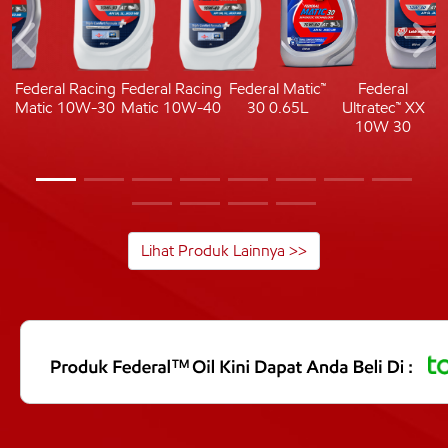
c
Federal Racing
Federal Racing
Federal Matic™
Federal
Matic 10W-30
Matic 10W-40
30 0.65L
Ultratec™ XX
10W 30
Lihat Produk Lainnya >>