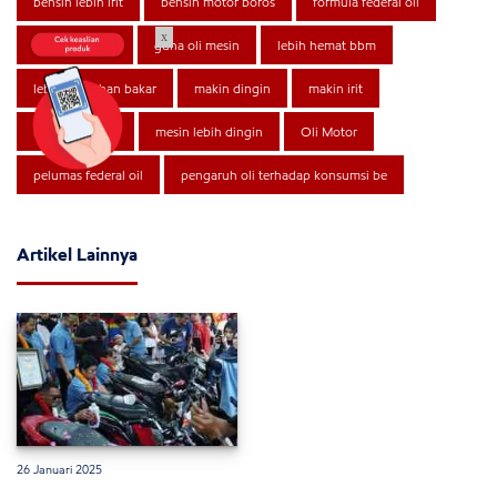
bensin lebih irit
bensin motor boros
formula federal oil
x
Ganti Oli rutin
guna oli mesin
lebih hemat bbm
lebih irit bahan bakar
makin dingin
makin irit
makin nyaman
mesin lebih dingin
Oli Motor
pelumas federal oil
pengaruh oli terhadap konsumsi be
Artikel Lainnya
26 Januari 2025